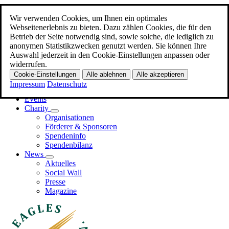
Wir verwenden Cookies, um Ihnen ein optimales
Zum Hauptinhalt
Webseitenerlebnis zu bieten. Dazu zählen Cookies, die für den
Betrieb der Seite notwendig sind, sowie solche, die lediglich zu
Menü
anonymen Statistikzwecken genutzt werden. Sie können Ihre
Auswahl jederzeit in den Cookie-Einstellungen anpassen oder
Home
widerrufen.
Promi-EAGLES
Cookie-Einstellungen
Alle ablehnen
Alle akzeptieren
Business-EAGLES
Impressum
Datenschutz
Events
Charity
Organisationen
Förderer & Sponsoren
Spendeninfo
Spendenbilanz
News
Aktuelles
Social Wall
Presse
Magazine