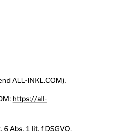
gend ALL-INKL.COM).
COM:
https://all-
6 Abs. 1 lit. f DSGVO.