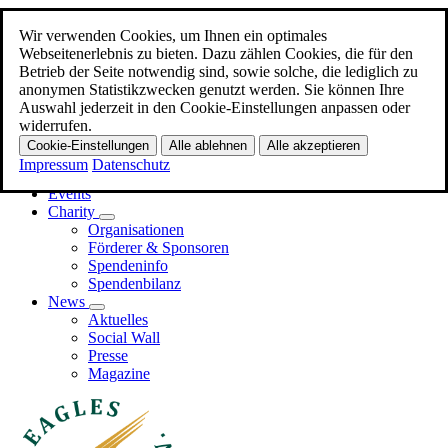
Wir verwenden Cookies, um Ihnen ein optimales
Zum Hauptinhalt
Webseitenerlebnis zu bieten. Dazu zählen Cookies, die für den
Betrieb der Seite notwendig sind, sowie solche, die lediglich zu
Menü
anonymen Statistikzwecken genutzt werden. Sie können Ihre
Auswahl jederzeit in den Cookie-Einstellungen anpassen oder
Home
widerrufen.
Promi-EAGLES
Cookie-Einstellungen
Alle ablehnen
Alle akzeptieren
Business-EAGLES
Impressum
Datenschutz
Events
Charity
Organisationen
Förderer & Sponsoren
Spendeninfo
Spendenbilanz
News
Aktuelles
Social Wall
Presse
Magazine