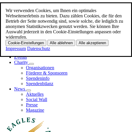
Wir verwenden Cookies, um Ihnen ein optimales
Zum Hauptinhalt
Webseitenerlebnis zu bieten. Dazu zählen Cookies, die für den
Betrieb der Seite notwendig sind, sowie solche, die lediglich zu
Menü
anonymen Statistikzwecken genutzt werden. Sie können Ihre
Auswahl jederzeit in den Cookie-Einstellungen anpassen oder
Home
widerrufen.
Promi-EAGLES
Cookie-Einstellungen
Alle ablehnen
Alle akzeptieren
Business-EAGLES
Impressum
Datenschutz
Events
Charity
Organisationen
Förderer & Sponsoren
Spendeninfo
Spendenbilanz
News
Aktuelles
Social Wall
Presse
Magazine