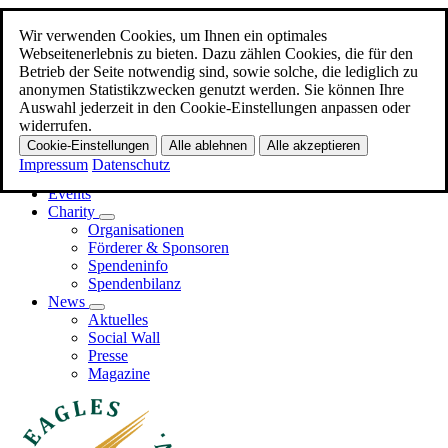
Wir verwenden Cookies, um Ihnen ein optimales
Zum Hauptinhalt
Webseitenerlebnis zu bieten. Dazu zählen Cookies, die für den
Betrieb der Seite notwendig sind, sowie solche, die lediglich zu
Menü
anonymen Statistikzwecken genutzt werden. Sie können Ihre
Auswahl jederzeit in den Cookie-Einstellungen anpassen oder
Home
widerrufen.
Promi-EAGLES
Cookie-Einstellungen
Alle ablehnen
Alle akzeptieren
Business-EAGLES
Impressum
Datenschutz
Events
Charity
Organisationen
Förderer & Sponsoren
Spendeninfo
Spendenbilanz
News
Aktuelles
Social Wall
Presse
Magazine