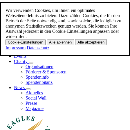
Wir verwenden Cookies, um Ihnen ein optimales
Zum Hauptinhalt
Webseitenerlebnis zu bieten. Dazu zählen Cookies, die für den
Betrieb der Seite notwendig sind, sowie solche, die lediglich zu
Menü
anonymen Statistikzwecken genutzt werden. Sie können Ihre
Auswahl jederzeit in den Cookie-Einstellungen anpassen oder
Home
widerrufen.
Promi-EAGLES
Cookie-Einstellungen
Alle ablehnen
Alle akzeptieren
Business-EAGLES
Impressum
Datenschutz
Events
Charity
Organisationen
Förderer & Sponsoren
Spendeninfo
Spendenbilanz
News
Aktuelles
Social Wall
Presse
Magazine