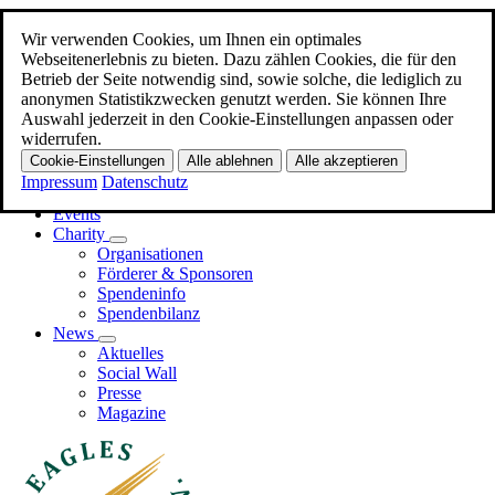
Wir verwenden Cookies, um Ihnen ein optimales
Zum Hauptinhalt
Webseitenerlebnis zu bieten. Dazu zählen Cookies, die für den
Betrieb der Seite notwendig sind, sowie solche, die lediglich zu
Menü
anonymen Statistikzwecken genutzt werden. Sie können Ihre
Auswahl jederzeit in den Cookie-Einstellungen anpassen oder
Home
widerrufen.
Promi-EAGLES
Cookie-Einstellungen
Alle ablehnen
Alle akzeptieren
Business-EAGLES
Impressum
Datenschutz
Events
Charity
Organisationen
Förderer & Sponsoren
Spendeninfo
Spendenbilanz
News
Aktuelles
Social Wall
Presse
Magazine