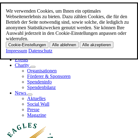
Wir verwenden Cookies, um Ihnen ein optimales
Zum Hauptinhalt
Webseitenerlebnis zu bieten. Dazu zählen Cookies, die für den
Betrieb der Seite notwendig sind, sowie solche, die lediglich zu
Menü
anonymen Statistikzwecken genutzt werden. Sie können Ihre
Auswahl jederzeit in den Cookie-Einstellungen anpassen oder
Home
widerrufen.
Promi-EAGLES
Cookie-Einstellungen
Alle ablehnen
Alle akzeptieren
Business-EAGLES
Impressum
Datenschutz
Events
Charity
Organisationen
Förderer & Sponsoren
Spendeninfo
Spendenbilanz
News
Aktuelles
Social Wall
Presse
Magazine