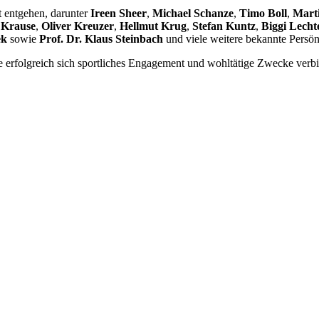
t entgehen, darunter
Ireen Sheer
,
Michael Schanze
,
Timo Boll
,
Mart
 Krause
,
Oliver Kreuzer
,
Hellmut Krug
,
Stefan Kuntz
,
Biggi Lech
ek
sowie
Prof. Dr. Klaus Steinbach
und viele weitere bekannte Persön
e erfolgreich sich sportliches Engagement und wohltätige Zwecke verbind