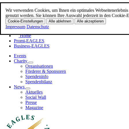
Wir verwenden Cookies, um Ihnen ein optimales Webseitenerlebnis z
Zum Hauptinhalt
genutzt werden. Sie können Ihre Auswahl jederzeit in den Cookie-E
Menü
Cookie-Einstellungen
Alle ablehnen
Alle akzeptieren
Impressum
Datenschutz
Home
Promi-EAGLES
Business-EAGLES
Events
Charity
Organisationen
Förderer & Sponsoren
Spendeninfo
Spendenbilanz
News
Aktuelles
Social Wall
Presse
Magazine