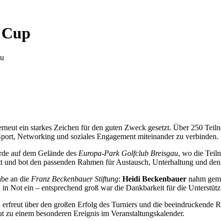
 Cup
au
rneut ein starkes Zeichen für den guten Zweck gesetzt. Über 250 Teil
Sport, Networking und soziales Engagement miteinander zu verbinden.
urde auf dem Gelände des
Europa-Park Golfclub Breisgau
, wo die Teil
tt und bot den passenden Rahmen für Austausch, Unterhaltung und de
abe an die
Franz Beckenbauer Stiftung
:
Heidi Beckenbauer
nahm geme
n in Not ein – entsprechend groß war die Dankbarkeit für die Unterstüt
ch erfreut über den großen Erfolg des Turniers und die beeindruckend
zu einem besonderen Ereignis im Veranstaltungskalender.