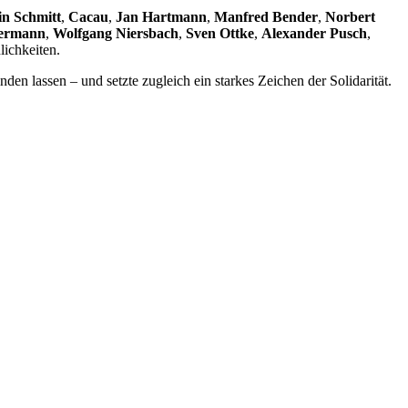
in Schmitt
,
Cacau
,
Jan Hartmann
,
Manfred Bender
,
Norbert
termann
,
Wolfgang Niersbach
,
Sven Ottke
,
Alexander Pusch
,
lichkeiten.
en lassen – und setzte zugleich ein starkes Zeichen der Solidarität.