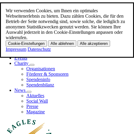
Wir verwenden Cookies, um Ihnen ein optimales
Zum Hauptinhalt
Webseitenerlebnis zu bieten. Dazu zählen Cookies, die für den
Betrieb der Seite notwendig sind, sowie solche, die lediglich zu
Menü
anonymen Statistikzwecken genutzt werden. Sie können Ihre
Auswahl jederzeit in den Cookie-Einstellungen anpassen oder
Home
widerrufen.
Promi-EAGLES
Cookie-Einstellungen
Alle ablehnen
Alle akzeptieren
Business-EAGLES
Impressum
Datenschutz
Events
Charity
Organisationen
Förderer & Sponsoren
Spendeninfo
Spendenbilanz
News
Aktuelles
Social Wall
Presse
Magazine